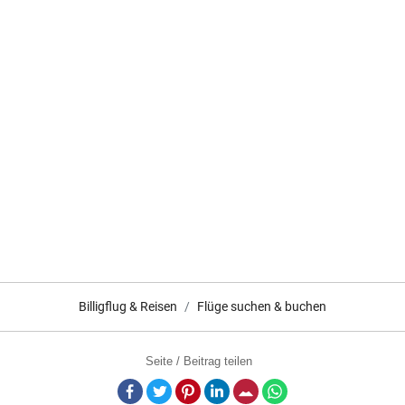
Billigflug & Reisen
Flüge suchen & buchen
Seite / Beitrag teilen
Facebook
Twitter
Pinterest
LinkedIn
E-Mail
Whatsapp