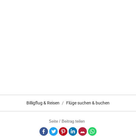
Billigflug & Reisen
Flüge suchen & buchen
Seite / Beitrag teilen
Facebook
Twitter
Pinterest
LinkedIn
E-Mail
Whatsapp