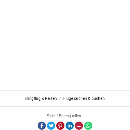
Billigflug & Reisen
Flüge suchen & buchen
Seite / Beitrag teilen
Facebook
Twitter
Pinterest
LinkedIn
E-Mail
Whatsapp