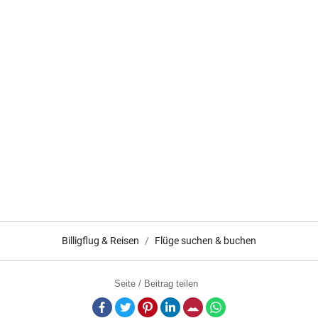
Billigflug & Reisen
Flüge suchen & buchen
Seite / Beitrag teilen
Facebook
Twitter
Pinterest
LinkedIn
E-Mail
Whatsapp