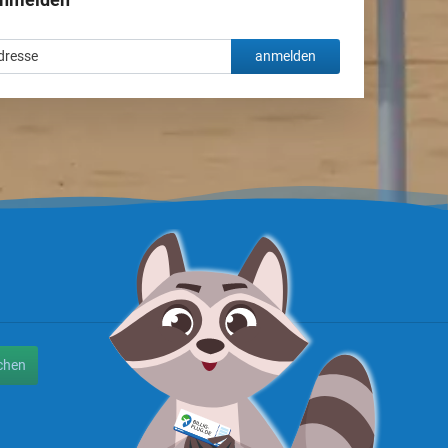
anmelden
chen