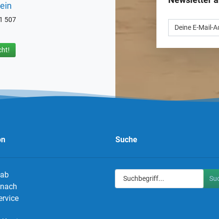
ein
71 507
ht!
on
Suche
 ab
Su
g nach
ervice