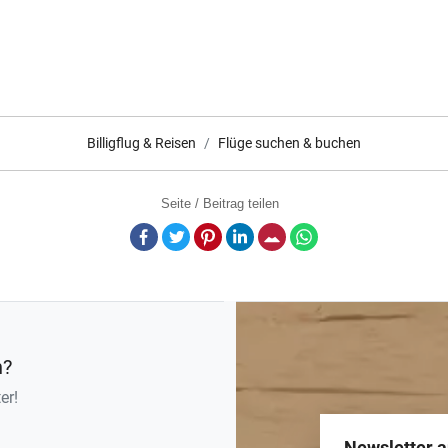
Billigflug & Reisen
Flüge suchen & buchen
Seite / Beitrag teilen
Facebook
Twitter
Pinterest
LinkedIn
E-Mail
Whatsapp
n?
er!
Newsletter 