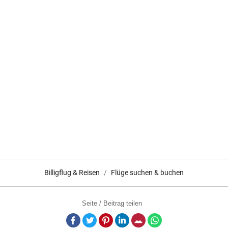
Billigflug & Reisen
Flüge suchen & buchen
Seite / Beitrag teilen
Facebook
Twitter
Pinterest
LinkedIn
E-Mail
Whatsapp