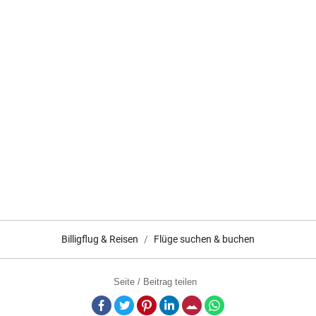
Billigflug & Reisen
Flüge suchen & buchen
Seite / Beitrag teilen
Facebook
Twitter
Pinterest
LinkedIn
E-Mail
Whatsapp