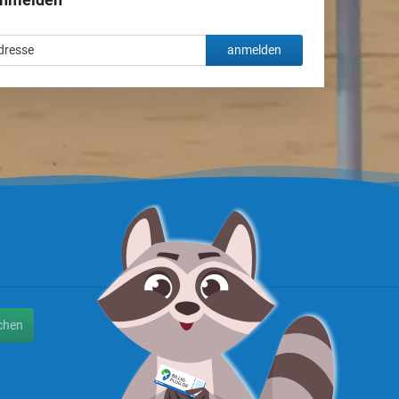
anmelden
chen