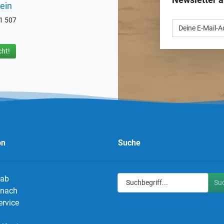
ein
71 507
ht!
on
Suche
 ab
Su
g nach
ervice