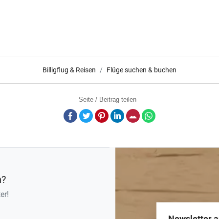
Billigflug & Reisen
Flüge suchen & buchen
Seite / Beitrag teilen
Facebook
Twitter
Pinterest
LinkedIn
E-Mail
Whatsapp
n?
er!
Newsletter 