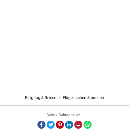
Billigflug & Reisen
Flüge suchen & buchen
Seite / Beitrag teilen
Facebook
Twitter
Pinterest
LinkedIn
E-Mail
Whatsapp