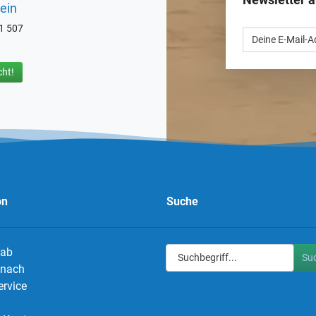
ein
71 507
ht!
on
Suche
 ab
Su
g nach
ervice