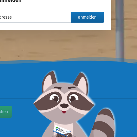
anmelden
chen