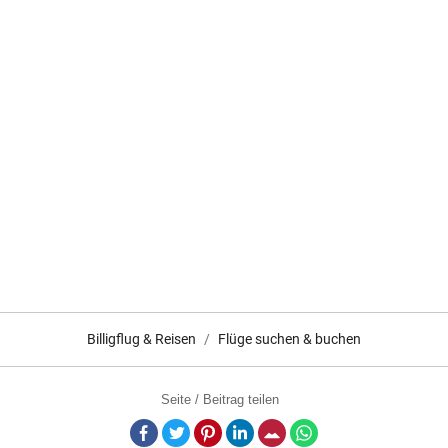
Billigflug & Reisen
Flüge suchen & buchen
Seite / Beitrag teilen
Facebook
Twitter
Pinterest
LinkedIn
E-Mail
Whatsapp